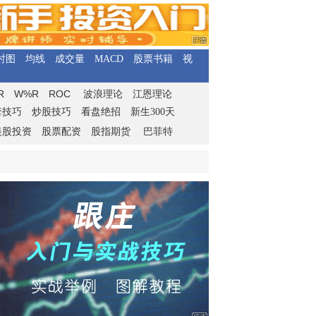
时图
均线
成交量
MACD
股票书籍
视
R
W%R
ROC
波浪理论
江恩理论
套技巧
炒股技巧
看盘绝招
新生300天
美股投资
股票配资
股指期货
巴菲特