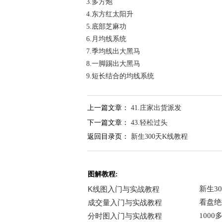
3.多方炮
4.东方红太阳升
5.底部芝麻功
6.月均线系统
7.季均线出大黑马
8.一脚踢出大黑马
9.短长结合的均线系统
上一篇文章：
41.庄家出货派发
下一篇文章：
43.轻松过头
返回目录页：
新生300天K线教程
图解教程: