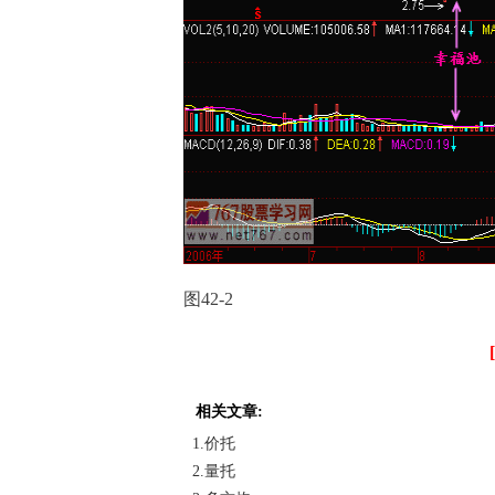
图42-2
相关文章:
1.价托
2.量托