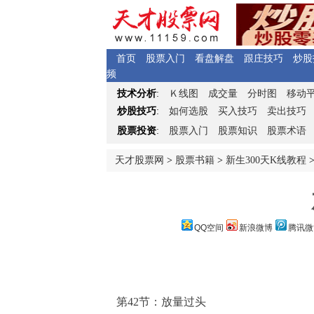
首页
股票入门
看盘解盘
跟庄技巧
炒股
频
Ｋ
技术分析
:
线图
成交量
分时图
移动
炒股技巧
:
如何选股
买入技巧
卖出技巧
股票投资
:
股票入门
股票知识
股票术语
天才股票网
>
股票书籍
>
新生300天K线教程
QQ空间
新浪微博
腾讯微
第42节：放量过头