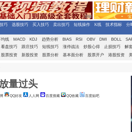
技巧
选股技巧
买入技巧
卖出技巧
短线操作
K线
技术指标
分
MACD
KDJ
BIAS
RSI
OBV
DMI
BOLL
SA
平均线
趋势分析
看盘技巧
跟庄技巧
短线技巧
涨停战法
炒股心得
止损技巧
解
股票投资
新股投资
股票分析
基本面分析
股票开户
港股投资
>
放量过头
博
QQ好友
人人网
百度搜藏
QQ收藏
百度贴吧