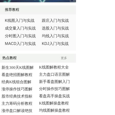
推荐教程
K
线图入门与实战
跟庄入门与实战
成交量入门与实战
选股入门与实战
分时图入门与实战
均线入门与实战
MACD
KDJ
入门与实战
入门与实战
热点教程
更多
K线图解教程大全
新生300天K线图解
主力盘口语言图解
看盘绝招图解教程
新手看盘图解入门
经典K线组合图解
分时操作技巧图解
涨停操作技巧图解
看盘高手操盘实战
股市经典技术指标
K线图解操盘教程
主力筹码分析教程
均线图解操盘教程
涨停盘口解读绝技