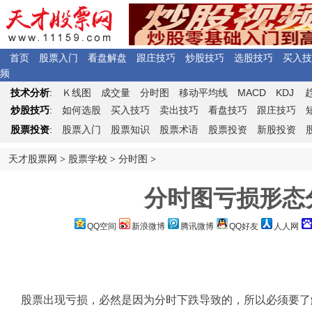
首页
股票入门
看盘解盘
跟庄技巧
炒股技巧
选股技巧
买入技
频
Ｋ
MACD
KDJ
技术分析
:
线图
成交量
分时图
移动平均线
炒股技巧
:
如何选股
买入技巧
卖出技巧
看盘技巧
跟庄技巧
股票投资
:
股票入门
股票知识
股票术语
股票投资
新股投资
天才股票网
>
股票学校
>
分时图
>
分时图亏损形态
QQ空间
新浪微博
腾讯微博
QQ好友
人人网
股票出现亏损，必然是因为分时下跌导致的，所以必须要了