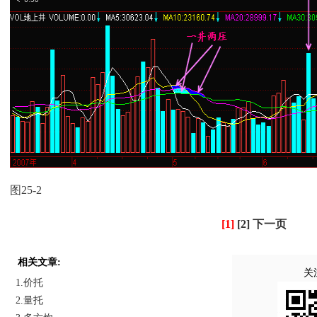
图25-2
[1]
[2]
下一页
相关文章:
关
1.价托
2.量托