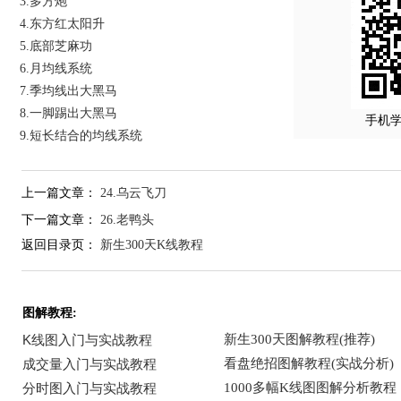
3.多方炮
4.东方红太阳升
5.底部芝麻功
6.月均线系统
7.季均线出大黑马
8.一脚踢出大黑马
手机
9.短长结合的均线系统
上一篇文章：
24.乌云飞刀
下一篇文章：
26.老鸭头
返回目录页：
新生300天K线教程
图解教程: