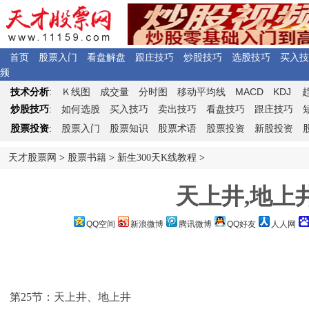
首页
股票入门
看盘解盘
跟庄技巧
炒股技巧
选股技巧
买入技
频
Ｋ
MACD
KDJ
技术分析
:
线图
成交量
分时图
移动平均线
炒股技巧
:
如何选股
买入技巧
卖出技巧
看盘技巧
跟庄技巧
股票投资
:
股票入门
股票知识
股票术语
股票投资
新股投资
天才股票网
>
股票书籍
>
新生300天K线教程
>
天上井,地上
QQ空间
新浪微博
腾讯微博
QQ好友
人人网
第25节：天上井、地上井