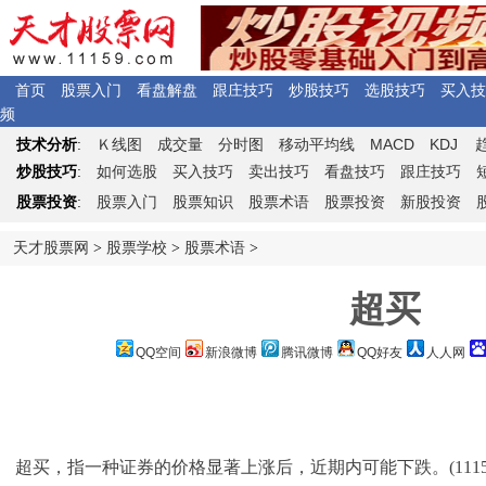
首页
股票入门
看盘解盘
跟庄技巧
炒股技巧
选股技巧
买入技
频
Ｋ
MACD
KDJ
技术分析
:
线图
成交量
分时图
移动平均线
炒股技巧
:
如何选股
买入技巧
卖出技巧
看盘技巧
跟庄技巧
股票投资
:
股票入门
股票知识
股票术语
股票投资
新股投资
天才股票网
>
股票学校
>
股票术语
>
超买
QQ空间
新浪微博
腾讯微博
QQ好友
人人网
超买，指一种证券的价格显著上涨后，近期内可能下跌。(11159股票网 h