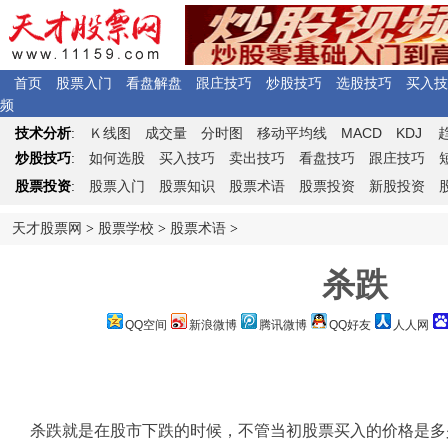
首页
股票入门
看盘解盘
跟庄技巧
炒股技巧
选股技巧
买入技
频
Ｋ
MACD
KDJ
技术分析
:
线图
成交量
分时图
移动平均线
炒股技巧
:
如何选股
买入技巧
卖出技巧
看盘技巧
跟庄技巧
股票投资
:
股票入门
股票知识
股票术语
股票投资
新股投资
天才股票网
>
股票学校
>
股票术语
>
杀跌
QQ空间
新浪微博
腾讯微博
QQ好友
人人网
杀跌就是在股市下跌的时候，不管当初股票买入的价格是多