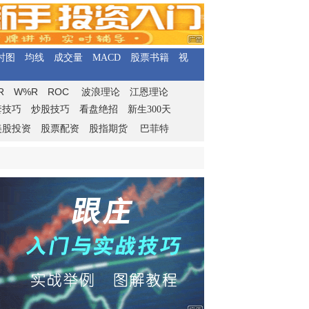
时图
均线
成交量
MACD
股票书籍
视
R
W%R
ROC
波浪理论
江恩理论
套技巧
炒股技巧
看盘绝招
新生300天
美股投资
股票配资
股指期货
巴菲特