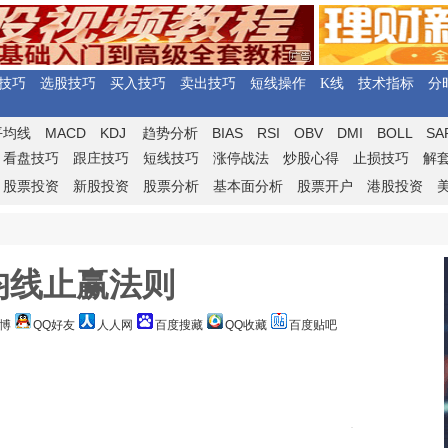
技巧
选股技巧
买入技巧
卖出技巧
短线操作
K线
技术指标
分
MACD
KDJ
BIAS
RSI
OBV
DMI
BOLL
SA
平均线
趋势分析
看盘技巧
跟庄技巧
短线技巧
涨停战法
炒股心得
止损技巧
解
股票投资
新股投资
股票分析
基本面分析
股票开户
港股投资
均线止赢法则
博
QQ好友
人人网
百度搜藏
QQ收藏
百度贴吧