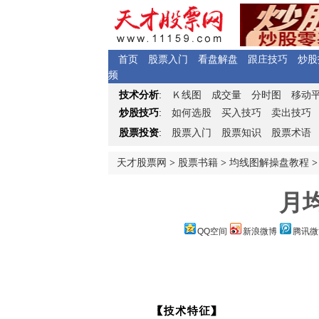
首页
股票入门
看盘解盘
跟庄技巧
炒股
频
Ｋ
技术分析
:
线图
成交量
分时图
移动
炒股技巧
:
如何选股
买入技巧
卖出技巧
股票投资
:
股票入门
股票知识
股票术语
天才股票网
>
股票书籍
>
均线图解操盘教程
>
月
QQ空间
新浪微博
腾讯微