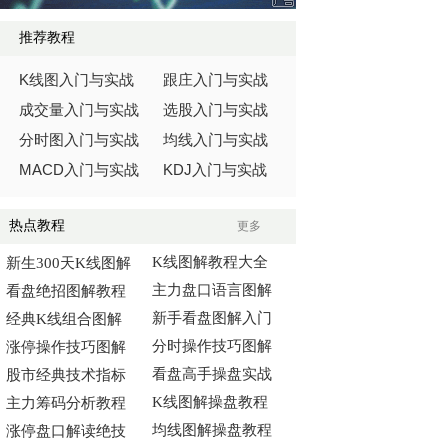
推荐教程
K
线图入门与实战
跟庄入门与实战
成交量入门与实战
选股入门与实战
分时图入门与实战
均线入门与实战
MACD
KDJ
入门与实战
入门与实战
热点教程
更多
K线图解教程大全
新生300天K线图解
主力盘口语言图解
看盘绝招图解教程
新手看盘图解入门
经典K线组合图解
分时操作技巧图解
涨停操作技巧图解
看盘高手操盘实战
股市经典技术指标
K线图解操盘教程
主力筹码分析教程
均线图解操盘教程
涨停盘口解读绝技