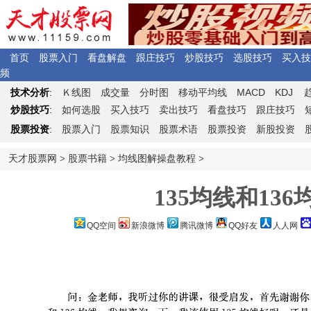
首页
股票入门
看盘解盘
跟庄技巧
炒股技巧
选股技巧
买入技
频
Ｋ
MACD
KDJ
技术分析
:
线图
成交量
分时图
移动平均线
炒股技巧
:
如何选股
买入技巧
卖出技巧
看盘技巧
跟庄技巧
股票投资
:
股票入门
股票知识
股票术语
股票投资
新股投资
天才股票网
>
股票书籍
>
均线图解操盘教程
>
135均线和136
QQ空间
新浪微博
腾讯微博
QQ好友
人人网