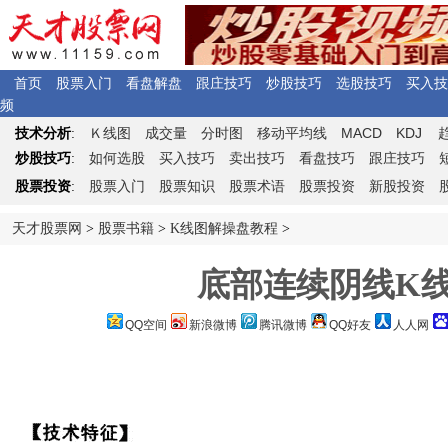
首页
股票入门
看盘解盘
跟庄技巧
炒股技巧
选股技巧
买入技
频
Ｋ
MACD
KDJ
技术分析
:
线图
成交量
分时图
移动平均线
炒股技巧
:
如何选股
买入技巧
卖出技巧
看盘技巧
跟庄技巧
股票投资
:
股票入门
股票知识
股票术语
股票投资
新股投资
天才股票网
>
股票书籍
>
K线图解操盘教程
>
底部连续阴线K
QQ空间
新浪微博
腾讯微博
QQ好友
人人网