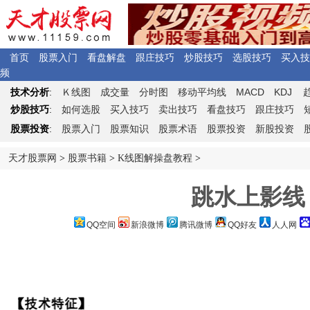
首页
股票入门
看盘解盘
跟庄技巧
炒股技巧
选股技巧
买入技
频
Ｋ
MACD
KDJ
技术分析
:
线图
成交量
分时图
移动平均线
炒股技巧
:
如何选股
买入技巧
卖出技巧
看盘技巧
跟庄技巧
股票投资
:
股票入门
股票知识
股票术语
股票投资
新股投资
天才股票网
>
股票书籍
>
K线图解操盘教程
>
跳水上影线
QQ空间
新浪微博
腾讯微博
QQ好友
人人网