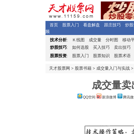
首页
股票入门
看盘解盘
跟庄技巧
炒股
频
Ｋ
技术分析
:
线图
成交量
分时图
移动
炒股技巧
:
如何选股
买入技巧
卖出技巧
股票投资
:
股票入门
股票知识
股票术语
天才股票网
>
股票书籍
>
成交量入门与实战
>
成交量卖
QQ空间
新浪微博
腾讯微