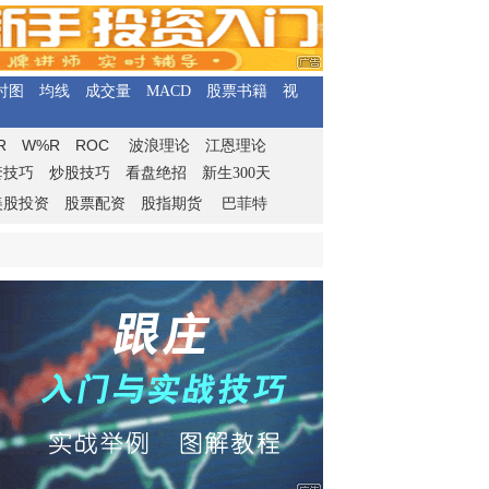
时图
均线
成交量
MACD
股票书籍
视
R
W%R
ROC
波浪理论
江恩理论
套技巧
炒股技巧
看盘绝招
新生300天
美股投资
股票配资
股指期货
巴菲特