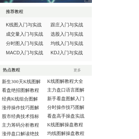
推荐教程
K
线图入门与实战
跟庄入门与实战
成交量入门与实战
选股入门与实战
分时图入门与实战
均线入门与实战
MACD
KDJ
入门与实战
入门与实战
热点教程
更多
K线图解教程大全
新生300天K线图解
主力盘口语言图解
看盘绝招图解教程
新手看盘图解入门
经典K线组合图解
分时操作技巧图解
涨停操作技巧图解
看盘高手操盘实战
股市经典技术指标
K线图解操盘教程
主力筹码分析教程
均线图解操盘教程
涨停盘口解读绝技