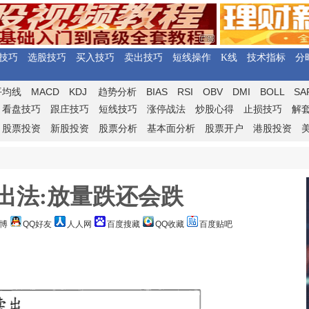
技巧
选股技巧
买入技巧
卖出技巧
短线操作
K线
技术指标
分
MACD
KDJ
BIAS
RSI
OBV
DMI
BOLL
SA
平均线
趋势分析
看盘技巧
跟庄技巧
短线技巧
涨停战法
炒股心得
止损技巧
解
股票投资
新股投资
股票分析
基本面分析
股票开户
港股投资
出法:放量跌还会跌
博
QQ好友
人人网
百度搜藏
QQ收藏
百度贴吧