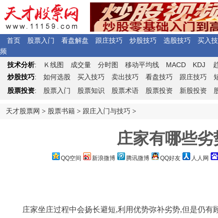
首页
股票入门
看盘解盘
跟庄技巧
炒股技巧
选股技巧
买入技
频
Ｋ
MACD
KDJ
技术分析
:
线图
成交量
分时图
移动平均线
炒股技巧
:
如何选股
买入技巧
卖出技巧
看盘技巧
跟庄技巧
股票投资
:
股票入门
股票知识
股票术语
股票投资
新股投资
天才股票网
>
股票书籍
>
跟庄入门与技巧
>
庄家有哪些劣
QQ空间
新浪微博
腾讯微博
QQ好友
人人网
庄家坐庄过程中会扬长避短,利用优势弥补劣势,但是仍有顾