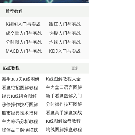
推荐教程
K
线图入门与实战
跟庄入门与实战
成交量入门与实战
选股入门与实战
分时图入门与实战
均线入门与实战
MACD
KDJ
入门与实战
入门与实战
热点教程
更多
K线图解教程大全
新生300天K线图解
主力盘口语言图解
看盘绝招图解教程
新手看盘图解入门
经典K线组合图解
分时操作技巧图解
涨停操作技巧图解
看盘高手操盘实战
股市经典技术指标
K线图解操盘教程
主力筹码分析教程
均线图解操盘教程
涨停盘口解读绝技