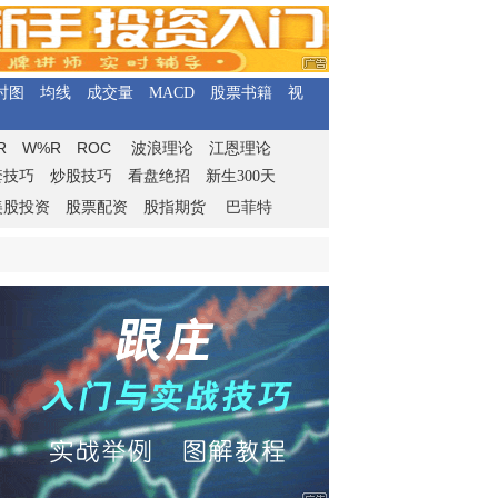
时图
均线
成交量
MACD
股票书籍
视
R
W%R
ROC
波浪理论
江恩理论
套技巧
炒股技巧
看盘绝招
新生300天
美股投资
股票配资
股指期货
巴菲特