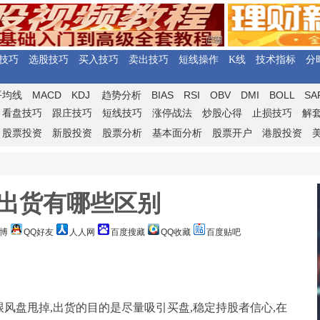
技巧
选股技巧
买入技巧
卖出技巧
短线操作
K线
技术指标
分
MACD
KDJ
BIAS
RSI
OBV
DMI
BOLL
SA
平均线
趋势分析
看盘技巧
跟庄技巧
短线技巧
涨停战法
炒股心得
止损技巧
解
股票投资
新股投资
股票分析
基本面分析
股票开户
港股投资
出货有哪些区别
博
QQ好友
人人网
百度搜藏
QQ收藏
百度贴吧
盘甩掉,出货的目的是尽量吸引买盘,稳定持股者信心,在