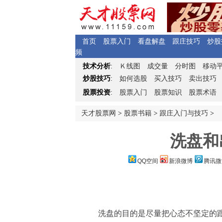
首页
股票入门
看盘解盘
跟庄技巧
炒股
频
Ｋ
技术分析
:
线图
成交量
分时图
移动
炒股技巧
:
如何选股
买入技巧
卖出技巧
股票投资
:
股票入门
股票知识
股票术语
天才股票网
>
股票书籍
>
跟庄入门与技巧
>
洗盘和
QQ空间
新浪微博
腾讯微
洗盘的目的是尽量把心态不坚定的跟风