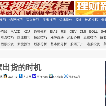
技巧
选股技巧
买入技巧
卖出技巧
短线操作
K线
技术指标
分
MACD
KDJ
BIAS
RSI
OBV
DMI
BOLL
SA
平均线
趋势分析
看盘技巧
跟庄技巧
短线技巧
涨停战法
炒股心得
止损技巧
解
股票投资
新股投资
股票分析
基本面分析
股票开户
港股投资
家出货的时机
博
QQ好友
人人网
百度搜藏
QQ收藏
百度贴吧