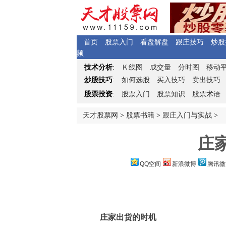
首页
股票入门
看盘解盘
跟庄技巧
炒股
频
Ｋ
技术分析
:
线图
成交量
分时图
移动
炒股技巧
:
如何选股
买入技巧
卖出技巧
股票投资
:
股票入门
股票知识
股票术语
天才股票网
>
股票书籍
>
跟庄入门与实战
>
庄
QQ空间
新浪微博
腾讯微
庄家出货的时机