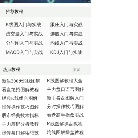
推荐教程
K
线图入门与实战
跟庄入门与实战
成交量入门与实战
选股入门与实战
分时图入门与实战
均线入门与实战
MACD
KDJ
入门与实战
入门与实战
热点教程
更多
K线图解教程大全
新生300天K线图解
主力盘口语言图解
看盘绝招图解教程
新手看盘图解入门
经典K线组合图解
分时操作技巧图解
涨停操作技巧图解
看盘高手操盘实战
股市经典技术指标
K线图解操盘教程
主力筹码分析教程
均线图解操盘教程
涨停盘口解读绝技