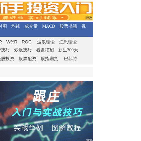
时图
均线
成交量
MACD
股票书籍
视
R
W%R
ROC
波浪理论
江恩理论
套技巧
炒股技巧
看盘绝招
新生300天
美股投资
股票配资
股指期货
巴菲特