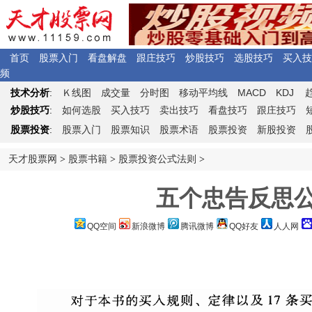
首页
股票入门
看盘解盘
跟庄技巧
炒股技巧
选股技巧
买入技
频
Ｋ
MACD
KDJ
技术分析
:
线图
成交量
分时图
移动平均线
炒股技巧
:
如何选股
买入技巧
卖出技巧
看盘技巧
跟庄技巧
股票投资
:
股票入门
股票知识
股票术语
股票投资
新股投资
天才股票网
>
股票书籍
>
股票投资公式法则
>
五个忠告反思
QQ空间
新浪微博
腾讯微博
QQ好友
人人网