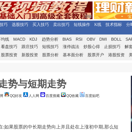
技巧
选股技巧
买入技巧
卖出技巧
短线操作
K线
技术指标
分
MACD
KDJ
BIAS
RSI
OBV
DMI
BOLL
SA
平均线
趋势分析
看盘技巧
跟庄技巧
短线技巧
涨停战法
炒股心得
止损技巧
解
股票投资
新股投资
股票分析
基本面分析
股票开户
港股投资
走势与短期走势
博
QQ好友
人人网
百度搜藏
QQ收藏
百度贴吧
:如果股票的中长期走势向上并且处在上涨初中期,那么短