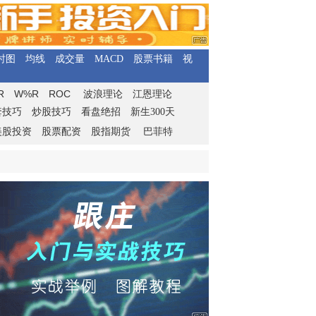
时图
均线
成交量
MACD
股票书籍
视
R
W%R
ROC
波浪理论
江恩理论
套技巧
炒股技巧
看盘绝招
新生300天
美股投资
股票配资
股指期货
巴菲特