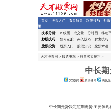
首页
股票入门
看盘解盘
跟庄技巧
炒股
频
Ｋ
技术分析
:
线图
成交量
分时图
移动
炒股技巧
:
如何选股
买入技巧
卖出技巧
股票投资
:
股票入门
股票知识
股票术语
天才股票网
>
股票书籍
>
股票买卖技巧
>
中长期
QQ空间
新浪微博
腾讯微
中长期走势决定短期走势,主要体现在