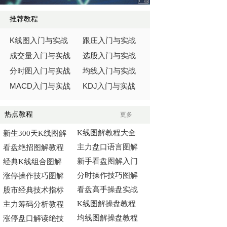
推荐教程
K
线图入门与实战
跟庄入门与实战
成交量入门与实战
选股入门与实战
分时图入门与实战
均线入门与实战
MACD
KDJ
入门与实战
入门与实战
热点教程
更多
K线图解教程大全
新生300天K线图解
主力盘口语言图解
看盘绝招图解教程
新手看盘图解入门
经典K线组合图解
分时操作技巧图解
涨停操作技巧图解
看盘高手操盘实战
股市经典技术指标
K线图解操盘教程
主力筹码分析教程
均线图解操盘教程
涨停盘口解读绝技