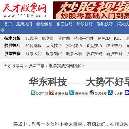
首页
股票入门
看盘解盘
跟庄技巧
炒股技巧
选股技巧
买入技
频
Ｋ
MACD
KDJ
技术分析
:
线图
成交量
分时图
移动平均线
炒股技巧
:
如何选股
买入技巧
卖出技巧
看盘技巧
跟庄技巧
股票投资
:
股票入门
股票知识
股票术语
股票投资
新股投资
天才股票网
>
股票书籍
>
股票实战指南图解
>
华东科技——大势不好
QQ空间
新浪微博
腾讯微博
QQ好友
人人网
实战中，对每一次盈利不要太看重，有赚就好，在规避风