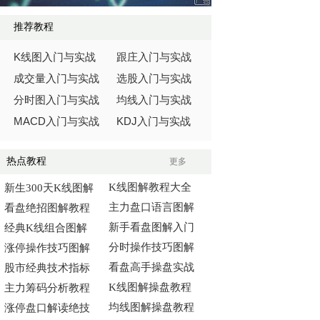
推荐教程
K
线图入门与实战
跟庄入门与实战
成交量入门与实战
选股入门与实战
分时图入门与实战
均线入门与实战
MACD
KDJ
入门与实战
入门与实战
热点教程
更多
K线图解教程大全
新生300天K线图解
主力盘口语言图解
看盘绝招图解教程
新手看盘图解入门
经典K线组合图解
分时操作技巧图解
涨停操作技巧图解
看盘高手操盘实战
股市经典技术指标
K线图解操盘教程
主力筹码分析教程
均线图解操盘教程
涨停盘口解读绝技