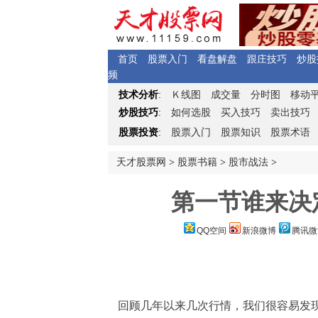
首页
股票入门
看盘解盘
跟庄技巧
炒股
频
Ｋ
技术分析
:
线图
成交量
分时图
移动
炒股技巧
:
如何选股
买入技巧
卖出技巧
股票投资
:
股票入门
股票知识
股票术语
天才股票网
>
股票书籍
>
股市战法
>
第一节谁来决
QQ空间
新浪微博
腾讯微
回顾几年以来几次行情，我们很容易发