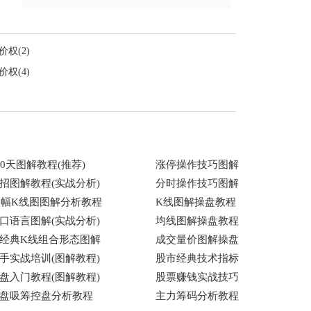
权(2)
权(4)