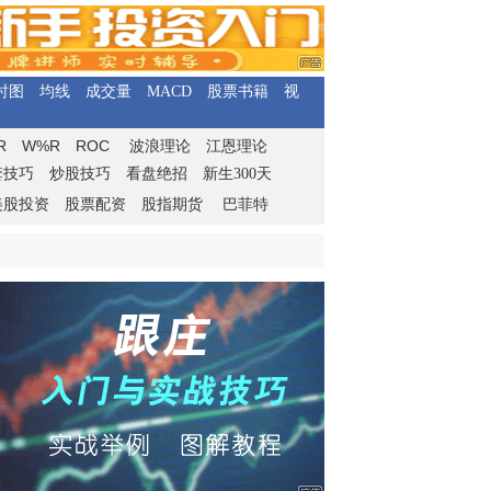
时图
均线
成交量
MACD
股票书籍
视
R
W%R
ROC
波浪理论
江恩理论
套技巧
炒股技巧
看盘绝招
新生300天
美股投资
股票配资
股指期货
巴菲特