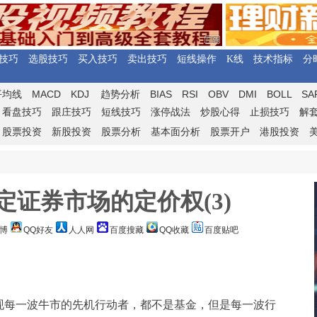
技巧
选股技巧
买入技巧
卖出技巧
短线操作
K线
技术指标
分
MACD
KDJ
BIAS
RSI
OBV
DMI
BOLL
SA
平均线
趋势分析
看盘技巧
跟庄技巧
短线技巧
涨停战法
炒股心得
止损技巧
解
股票投资
新股投资
股票分析
基本面分析
股票开户
港股投资
定证券市场的定价权(3)
博
QQ好友
人人网
百度搜藏
QQ收藏
百度贴吧
现每一波牛市的先机行动者，都不是基金，但是每一波行