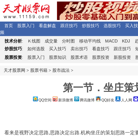
首页
股票入门
看盘解盘
跟庄技巧
炒股技巧
选股技巧
买入技
频
Ｋ
MACD
KDJ
技术分析
:
线图
成交量
分时图
移动平均线
炒股技巧
:
如何选股
买入技巧
卖出技巧
看盘技巧
跟庄技巧
股票投资
:
股票入门
股票知识
股票术语
股票投资
新股投资
天才股票网
>
股票书籍
>
股市战法
>
第一节．坐庄策划
QQ空间
新浪微博
腾讯微博
QQ好友
人人网
看来是视野决定思路,思路决定出路.机构坐庄的策划思路一定要