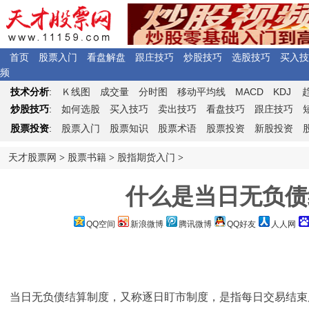
首页
股票入门
看盘解盘
跟庄技巧
炒股技巧
选股技巧
买入技
频
Ｋ
MACD
KDJ
技术分析
:
线图
成交量
分时图
移动平均线
炒股技巧
:
如何选股
买入技巧
卖出技巧
看盘技巧
跟庄技巧
股票投资
:
股票入门
股票知识
股票术语
股票投资
新股投资
天才股票网
>
股票书籍
>
股指期货入门
>
什么是当日无负债
QQ空间
新浪微博
腾讯微博
QQ好友
人人网
当日无负债结算制度，又称逐日盯市制度，是指每日交易结束