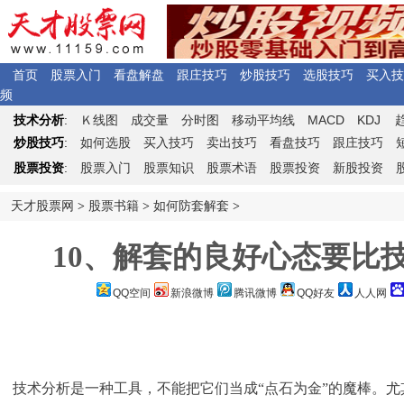
首页
股票入门
看盘解盘
跟庄技巧
炒股技巧
选股技巧
买入技
频
Ｋ
MACD
KDJ
技术分析
:
线图
成交量
分时图
移动平均线
炒股技巧
:
如何选股
买入技巧
卖出技巧
看盘技巧
跟庄技巧
股票投资
:
股票入门
股票知识
股票术语
股票投资
新股投资
天才股票网
>
股票书籍
>
如何防套解套
>
10、解套的良好心态要比
QQ空间
新浪微博
腾讯微博
QQ好友
人人网
技术分析是一种工具，不能把它们当成“点石为金”的魔棒。