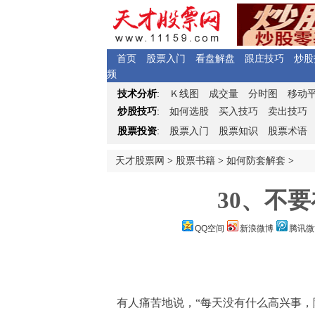
首页
股票入门
看盘解盘
跟庄技巧
炒股
频
Ｋ
技术分析
:
线图
成交量
分时图
移动
炒股技巧
:
如何选股
买入技巧
卖出技巧
股票投资
:
股票入门
股票知识
股票术语
天才股票网
>
股票书籍
>
如何防套解套
>
30、不
QQ空间
新浪微博
腾讯微
有人痛苦地说，“每天没有什么高兴事