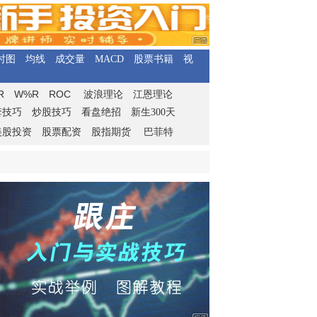
时图
均线
成交量
MACD
股票书籍
视
R
W%R
ROC
波浪理论
江恩理论
套技巧
炒股技巧
看盘绝招
新生300天
美股投资
股票配资
股指期货
巴菲特