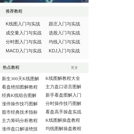
推荐教程
K
线图入门与实战
跟庄入门与实战
成交量入门与实战
选股入门与实战
分时图入门与实战
均线入门与实战
MACD
KDJ
入门与实战
入门与实战
热点教程
更多
K线图解教程大全
新生300天K线图解
主力盘口语言图解
看盘绝招图解教程
新手看盘图解入门
经典K线组合图解
分时操作技巧图解
涨停操作技巧图解
看盘高手操盘实战
股市经典技术指标
K线图解操盘教程
主力筹码分析教程
均线图解操盘教程
涨停盘口解读绝技