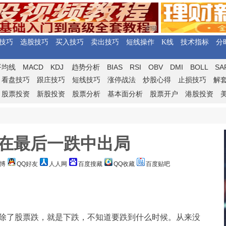
技巧
选股技巧
买入技巧
卖出技巧
短线操作
K线
技术指标
分
MACD
KDJ
BIAS
RSI
OBV
DMI
BOLL
SA
平均线
趋势分析
看盘技巧
跟庄技巧
短线技巧
涨停战法
炒股心得
止损技巧
解
股票投资
新股投资
股票分析
基本面分析
股票开户
港股投资
要在最后一跌中出局
博
QQ好友
人人网
百度搜藏
QQ收藏
百度贴吧
，除了股票跌，就是下跌，不知道要跌到什么时候。从来没