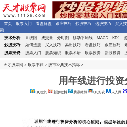
首页
股票入门
看盘解盘
跟庄技巧
炒股技巧
选股技巧
买入技
频
Ｋ
MACD
KDJ
技术分析
:
线图
成交量
分时图
移动平均线
炒股技巧
:
如何选股
买入技巧
卖出技巧
看盘技巧
跟庄技巧
股票投资
:
股票入门
股票知识
股票术语
股票投资
新股投资
天才股票网
>
股票书籍
>
股市经典技术指标
>
用年线进行投资
QQ空间
新浪微博
腾讯微博
QQ好友
人人网