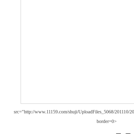
src="http://www.11159.com/shuji/UploadFiles_5068/201110/
border=0>