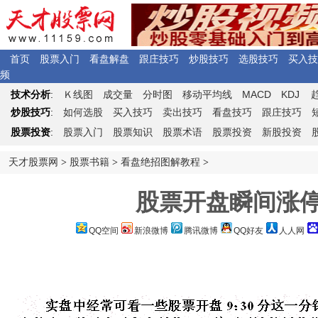
首页
股票入门
看盘解盘
跟庄技巧
炒股技巧
选股技巧
买入技
频
Ｋ
MACD
KDJ
技术分析
:
线图
成交量
分时图
移动平均线
炒股技巧
:
如何选股
买入技巧
卖出技巧
看盘技巧
跟庄技巧
股票投资
:
股票入门
股票知识
股票术语
股票投资
新股投资
天才股票网
>
股票书籍
>
看盘绝招图解教程
>
股票开盘瞬间涨
QQ空间
新浪微博
腾讯微博
QQ好友
人人网