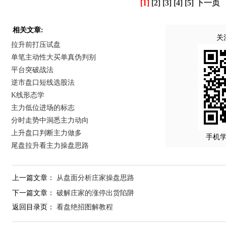
[1]
[2]
[3]
[4]
[5]
下一页
相关文章:
关
拉升前打压试盘
单笔主动性大买单真伪判别
平台突破战法
逆市盘口短线选股法
K线形态学
主力低位进场的标志
分时走势中洞悉主力动向
上升盘口判断主力做多
手机
尾盘拉升看主力操盘思路
上一篇文章：
从盘面分析庄家操盘思路
下一篇文章：
破解庄家的涨停出货陷阱
返回目录页：
看盘绝招图解教程