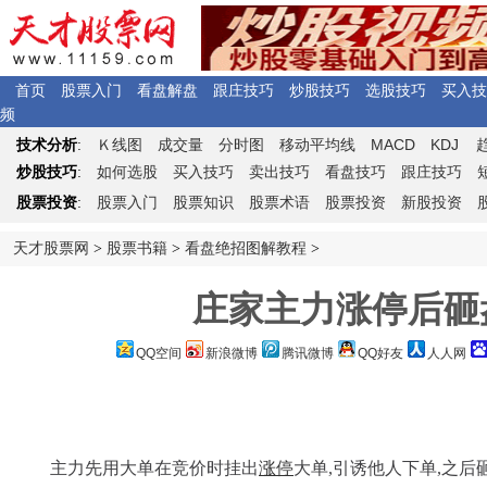
首页
股票入门
看盘解盘
跟庄技巧
炒股技巧
选股技巧
买入技
频
Ｋ
MACD
KDJ
技术分析
:
线图
成交量
分时图
移动平均线
炒股技巧
:
如何选股
买入技巧
卖出技巧
看盘技巧
跟庄技巧
股票投资
:
股票入门
股票知识
股票术语
股票投资
新股投资
天才股票网
>
股票书籍
>
看盘绝招图解教程
>
庄家主力涨停后砸
QQ空间
新浪微博
腾讯微博
QQ好友
人人网
主力先用大单在竞价时挂出
涨停
大单,引诱他人下单,之后