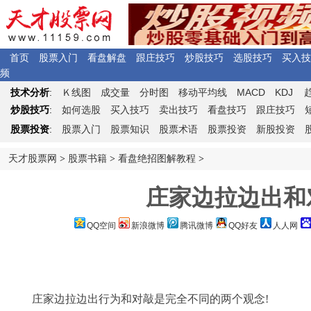
首页
股票入门
看盘解盘
跟庄技巧
炒股技巧
选股技巧
买入技
频
Ｋ
MACD
KDJ
技术分析
:
线图
成交量
分时图
移动平均线
炒股技巧
:
如何选股
买入技巧
卖出技巧
看盘技巧
跟庄技巧
股票投资
:
股票入门
股票知识
股票术语
股票投资
新股投资
天才股票网
>
股票书籍
>
看盘绝招图解教程
>
庄家边拉边出和
QQ空间
新浪微博
腾讯微博
QQ好友
人人网
庄家边拉边出行为和对敲是完全不同的两个观念!