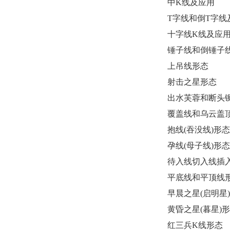
中K线及应用
T字线和倒T字线
十字线K线及应
锤子线和倒锤子
上吊线形态
射击之星形态
出水芙蓉和断头
覆盖线和乌云盖
抱线(吞没线)形态
孕线(母子线)形态
待入线切入线插
平底线和平顶线
早晨之星(启明星
黄昏之星(暮星)
红三兵K线形态