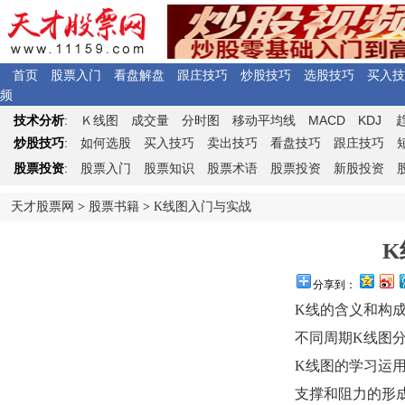
首页
股票入门
看盘解盘
跟庄技巧
炒股技巧
选股技巧
买入技
频
Ｋ
MACD
KDJ
技术分析
:
线图
成交量
分时图
移动平均线
炒股技巧
:
如何选股
买入技巧
卖出技巧
看盘技巧
跟庄技巧
股票投资
:
股票入门
股票知识
股票术语
股票投资
新股投资
天才股票网
>
股票书籍
>
K线图入门与实战
K
分享到：
K线的含义和构
不同周期K线图
K线图的学习运
支撑和阻力的形