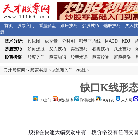
首页
股票入门
看盘解盘
跟庄技巧
炒股技巧
选股技巧
买入技
频
Ｋ
MACD
KDJ
技术分析
:
线图
成交量
分时图
移动平均线
炒股技巧
:
如何选股
买入技巧
卖出技巧
看盘技巧
跟庄技巧
股票投资
:
股票入门
股票知识
股票术语
股票投资
新股投资
天才股票网
>
股票书籍
>
K线图入门与实战
>
缺口K线形
QQ空间
新浪微博
腾讯微博
QQ好友
人人网