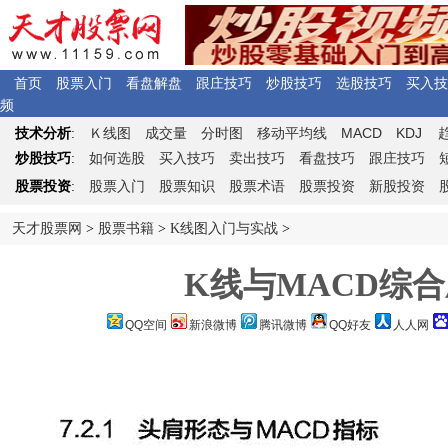
首页
股票入门
看盘解盘
跟庄技巧
炒股技巧
选股技巧
买入技
频
Ｋ
MACD
KDJ
技术分析
:
线图
成交量
分时图
移动平均线
炒股技巧
:
如何选股
买入技巧
卖出技巧
看盘技巧
跟庄技巧
股票投资
:
股票入门
股票知识
股票术语
股票投资
新股投资
天才股票网
>
股票书籍
>
K线图入门与实战
>
K线与MACD综合
QQ空间
新浪微博
腾讯微博
QQ好友
人人网