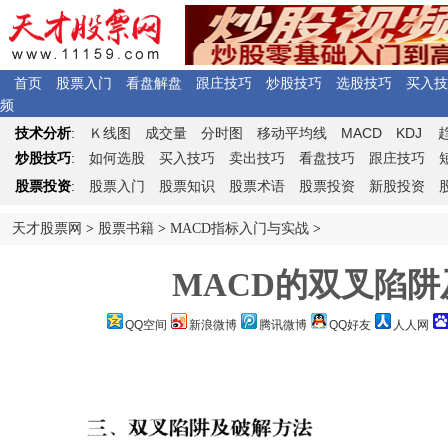
首页
股票入门
看盘解盘
跟庄技巧
炒股技巧
选股技巧
买入技
频
Ｋ
MACD
KDJ
技术分析
:
线图
成交量
分时图
移动平均线
炒股技巧
:
如何选股
买入技巧
卖出技巧
看盘技巧
跟庄技巧
股票投资
:
股票入门
股票知识
股票术语
股票投资
新股投资
天才股票网
>
股票书籍
>
MACD指标入门与实战
>
MACD的双叉陷阱
QQ空间
新浪微博
腾讯微博
QQ好友
人人网