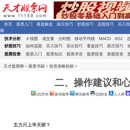
首页
股票入门
看盘解盘
跟庄技巧
炒股技巧
选股技巧
买入技
频
Ｋ
MACD
KDJ
技术分析
:
线图
成交量
分时图
移动平均线
炒股技巧
:
如何选股
买入技巧
卖出技巧
看盘技巧
跟庄技巧
股票投资
:
股票入门
股票知识
股票术语
股票投资
新股投资
天才股票网
>
股票书籍
>
投资策略初探
>
二、操作建议和心得
QQ空间
新浪微博
腾讯微博
QQ好友
人人网
主力只上半天班？