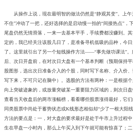
从操作上说，现在最明智的做法仍然是“静观其变”。上午
不住”冲动了一把，还好选择的是启动慢一拍的“间接热点”，
尾盘仍然无情滑落，一来一去基本平手，手续费都没赚到。其
定的，我已经关注该股几日了，是准备寻机低吸的品种，今日
了。这里就引出了另一个
短线操作
方法——“事先做功课法”。
后、次日开盘前，在对次日大盘有一个基本判断（预期保持平
股图形，选出次日准备介入的个股，同时写下名称、介入价、
写下来，不可只记在脑中）。
选股
的方法有两种：一是根据个
向上突破迹象的，或放量突破某一重要阻力区域的，则次日盘
查看当天收盘后的两市涨幅榜，看看哪些股票涨得最好，它们
同类股票中尚处于蓄势状态或
K线形态
相似却“少了一根大阳
方法的要点是：一，对大盘的要求最好是处于牛市上升过程中
生在早盘一小时内，那么上午买入到下午就可能有惊喜了；二