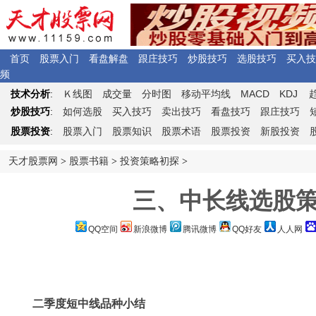
首页
股票入门
看盘解盘
跟庄技巧
炒股技巧
选股技巧
买入技
频
Ｋ
MACD
KDJ
技术分析
:
线图
成交量
分时图
移动平均线
炒股技巧
:
如何选股
买入技巧
卖出技巧
看盘技巧
跟庄技巧
股票投资
:
股票入门
股票知识
股票术语
股票投资
新股投资
天才股票网
>
股票书籍
>
投资策略初探
>
三、中长线选股策略
QQ空间
新浪微博
腾讯微博
QQ好友
人人网
二季度短中线品种小结