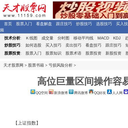
首页
股票入门
看盘解盘
跟庄技巧
炒股技巧
选股技巧
买入技
频
Ｋ
MACD
KDJ
技术分析
:
线图
成交量
分时图
移动平均线
炒股技巧
:
如何选股
买入技巧
卖出技巧
看盘技巧
跟庄技巧
股票投资
:
股票入门
股票知识
股票术语
股票投资
新股投资
天才股票网
>
股票书籍
>
亏损风险分析
>
高位巨量区间操作容易
QQ空间
新浪微博
腾讯微博
QQ好友
人人网
【上证指数】