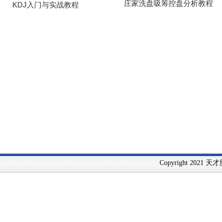
Copyright 2021 天