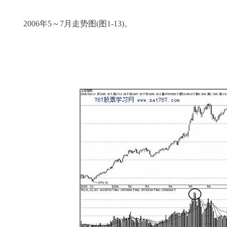
2006年5～7月走势图(图1-13)。