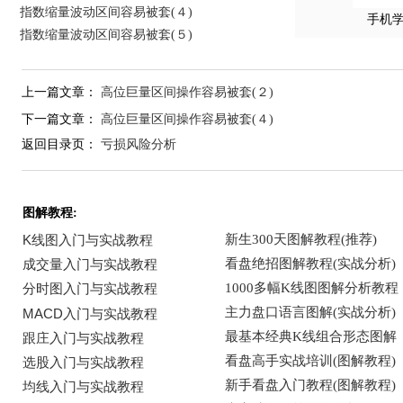
指数缩量波动区间容易被套(４)
手机
指数缩量波动区间容易被套(５)
上一篇文章：
高位巨量区间操作容易被套(２)
下一篇文章：
高位巨量区间操作容易被套(４)
返回目录页：
亏损风险分析
图解教程: