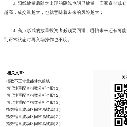
3. 阳线放量后随之出现的阴线也明显放量，庄家资金减仓
越高，成交量越大，也就意味着未来的风险越大；
4. 高点形成的放量投资者必须要回避，哪怕未来还有可能
到正常状态时再入场操作也不晚。
相关文章:
关
指数不正常量能使您赔钱
切记注重配合指数分析个股(１)
切记注重配合指数分析个股(２)
切记注重配合指数分析个股(３)
指数缩量波动区间容易被套(１)
指数缩量波动区间容易被套(２)
指数缩量波动区间容易被套(３)