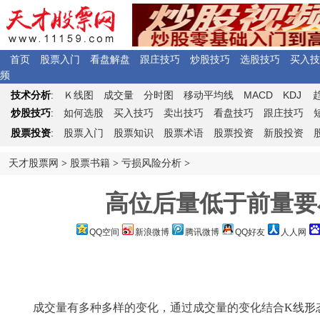
首页
股票入门
看盘解盘
跟庄技巧
炒股技巧
选股技巧
买入技
频
Ｋ
MACD
KDJ
技术分析
:
线图
成交量
分时图
移动平均线
炒股技巧
:
如何选股
买入技巧
卖出技巧
看盘技巧
跟庄技巧
股票投资
:
股票入门
股票知识
股票术语
股票投资
新股投资
天才股票网
>
股票书籍
>
亏损风险分析
>
高位后量低于前量要小
QQ空间
新浪微博
腾讯微博
QQ好友
人人网
成交量有多种多样的变化，通过成交量的变化结合
K线形