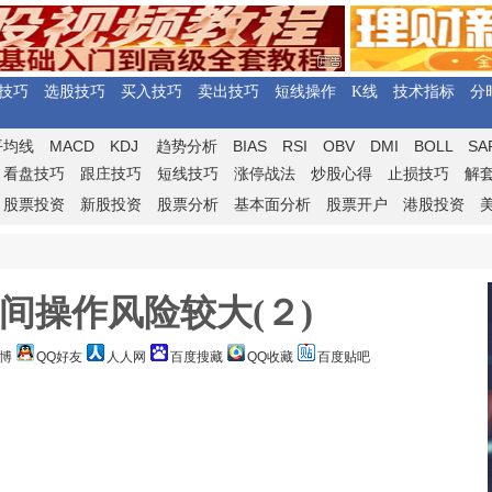
技巧
选股技巧
买入技巧
卖出技巧
短线操作
K线
技术指标
分
MACD
KDJ
BIAS
RSI
OBV
DMI
BOLL
SA
平均线
趋势分析
看盘技巧
跟庄技巧
短线技巧
涨停战法
炒股心得
止损技巧
解
股票投资
新股投资
股票分析
基本面分析
股票开户
港股投资
间操作风险较大(２)
博
QQ好友
人人网
百度搜藏
QQ收藏
百度贴吧