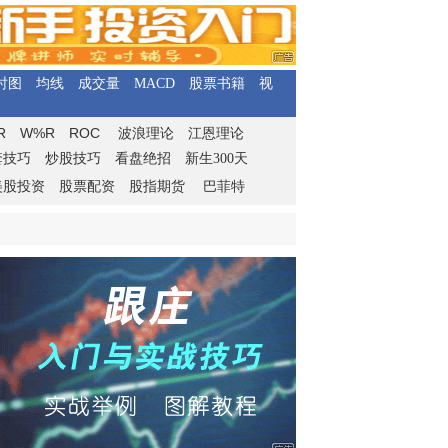
时图
均线
成交量
MACD
股票书籍
视
R
W%R
ROC
波浪理论
江恩理论
套技巧
炒股技巧
看盘绝招
新生300天
美股投资
股票配资
股指期货
巴菲特