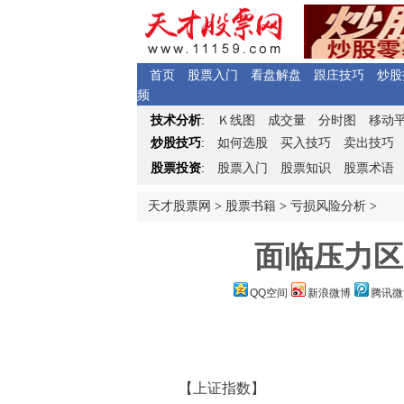
首页
股票入门
看盘解盘
跟庄技巧
炒股
频
Ｋ
技术分析
:
线图
成交量
分时图
移动
炒股技巧
:
如何选股
买入技巧
卖出技巧
股票投资
:
股票入门
股票知识
股票术语
天才股票网
>
股票书籍
>
亏损风险分析
>
面临压力区
QQ空间
新浪微博
腾讯微
【上证指数】