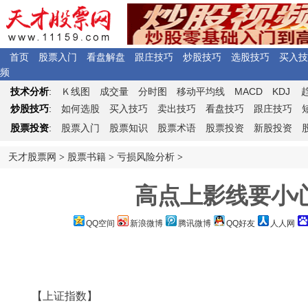
首页
股票入门
看盘解盘
跟庄技巧
炒股技巧
选股技巧
买入技
频
Ｋ
MACD
KDJ
技术分析
:
线图
成交量
分时图
移动平均线
炒股技巧
:
如何选股
买入技巧
卖出技巧
看盘技巧
跟庄技巧
股票投资
:
股票入门
股票知识
股票术语
股票投资
新股投资
天才股票网
>
股票书籍
>
亏损风险分析
>
高点上影线要小心
QQ空间
新浪微博
腾讯微博
QQ好友
人人网
【上证指数】