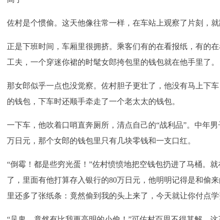
佐村是个惯偷。这天他像往常一样，在车站上观察了片刻，就
正是下班时间，车厢里很拥挤。乘客们有的在看报纸，有的在
工夫，一个穿迷你裙的时髦女郎挎包里的钱包就在他手里了。
那女郎似乎一点也没觉察。佐村胆子更壮了，他没有马上下车
的钱包，下车时还顺手牵走了一个老太太的钱包。
一下车，他吹着口哨直奔厕所，清点自己的“战利品”。中年男
万日元，那个女郎的钱包里只有几块零钱和一支口红。
“倒霉！都是些穷光蛋！”佐村愤愤地把空钱包扔进了马桶。
了，里面有他打算存入银行的80万日元，他明明记得是和偷
里还多了张纸条：竟然偷到我的头上来了，今天就让你付点学
“见鬼，竟然有比我更高明的小偷！”可佐村百思不得其解，