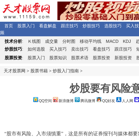
首页
股票入门
看盘解盘
跟庄技巧
炒股技巧
选股技巧
买入技
频
Ｋ
MACD
KDJ
技术分析
:
线图
成交量
分时图
移动平均线
炒股技巧
:
如何选股
买入技巧
卖出技巧
看盘技巧
跟庄技巧
股票投资
:
股票入门
股票知识
股票术语
股票投资
新股投资
天才股票网
>
股票书籍
>
炒股入门指南
>
炒股要有风险
QQ空间
新浪微博
腾讯微博
QQ好友
人人网
“股市有风险、入市须慎重”，这是所有的证券报刊与媒体都