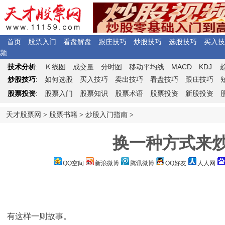
首页
股票入门
看盘解盘
跟庄技巧
炒股技巧
选股技巧
买入技
频
Ｋ
MACD
KDJ
技术分析
:
线图
成交量
分时图
移动平均线
炒股技巧
:
如何选股
买入技巧
卖出技巧
看盘技巧
跟庄技巧
股票投资
:
股票入门
股票知识
股票术语
股票投资
新股投资
天才股票网
>
股票书籍
>
炒股入门指南
>
换一种方式来
QQ空间
新浪微博
腾讯微博
QQ好友
人人网
有这样一则故事。