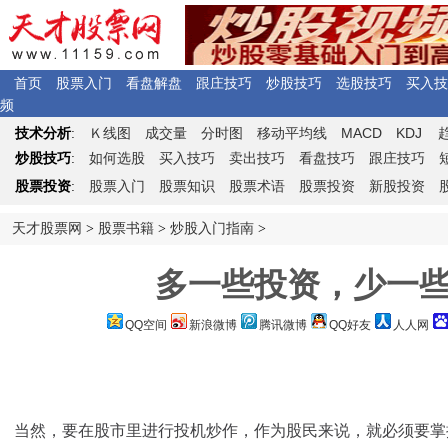
首页
股票入门
看盘解盘
跟庄技巧
炒股技巧
选股技巧
买入技
频
Ｋ
MACD
KDJ
技术分析
:
线图
成交量
分时图
移动平均线
炒股技巧
:
如何选股
买入技巧
卖出技巧
看盘技巧
跟庄技巧
股票投资
:
股票入门
股票知识
股票术语
股票投资
新股投资
天才股票网
>
股票书籍
>
炒股入门指南
>
多一些投资，少一些投
QQ空间
新浪微博
腾讯微博
QQ好友
人人网
当然，要在股市里进行投机炒作，作为股民来说，就必须要掌