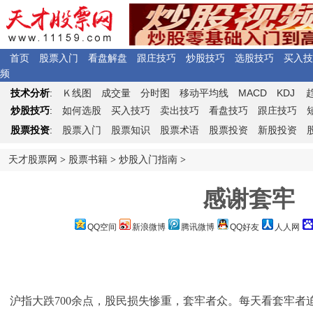
首页
股票入门
看盘解盘
跟庄技巧
炒股技巧
选股技巧
买入技
频
Ｋ
MACD
KDJ
技术分析
:
线图
成交量
分时图
移动平均线
炒股技巧
:
如何选股
买入技巧
卖出技巧
看盘技巧
跟庄技巧
股票投资
:
股票入门
股票知识
股票术语
股票投资
新股投资
天才股票网
>
股票书籍
>
炒股入门指南
>
感谢套牢
QQ空间
新浪微博
腾讯微博
QQ好友
人人网
沪指大跌700余点，股民损失惨重，套牢者众。每天看套牢者