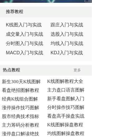
推荐教程
K
线图入门与实战
跟庄入门与实战
成交量入门与实战
选股入门与实战
分时图入门与实战
均线入门与实战
MACD
KDJ
入门与实战
入门与实战
热点教程
更多
K线图解教程大全
新生300天K线图解
主力盘口语言图解
看盘绝招图解教程
新手看盘图解入门
经典K线组合图解
分时操作技巧图解
涨停操作技巧图解
看盘高手操盘实战
股市经典技术指标
K线图解操盘教程
主力筹码分析教程
均线图解操盘教程
涨停盘口解读绝技