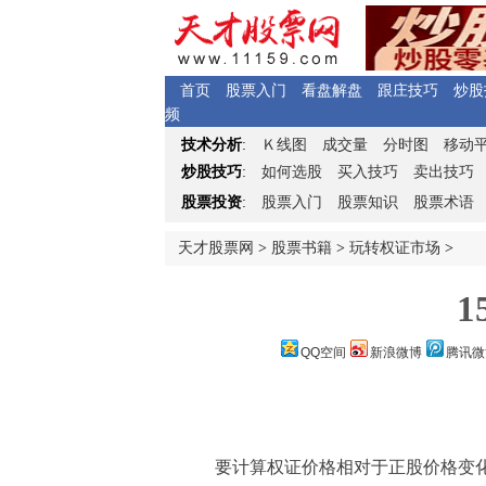
首页
股票入门
看盘解盘
跟庄技巧
炒股
频
Ｋ
技术分析
:
线图
成交量
分时图
移动
炒股技巧
:
如何选股
买入技巧
卖出技巧
股票投资
:
股票入门
股票知识
股票术语
天才股票网
>
股票书籍
>
玩转权证市场
>
1
QQ空间
新浪微博
腾讯微
要计算权证价格相对于正股价格变化