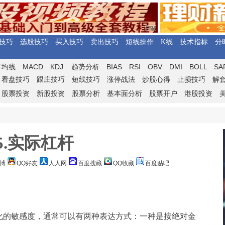
技巧
选股技巧
买入技巧
卖出技巧
短线操作
K线
技术指标
分
MACD
KDJ
BIAS
RSI
OBV
DMI
BOLL
SA
平均线
趋势分析
看盘技巧
跟庄技巧
短线技巧
涨停战法
炒股心得
止损技巧
解
股票投资
新股投资
股票分析
基本面分析
股票开户
港股投资
5.实际杠杆
博
QQ好友
人人网
百度搜藏
QQ收藏
百度贴吧
的敏感度，通常可以有两种表达方式：一种是按绝对金