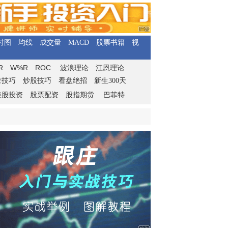
时图
均线
成交量
MACD
股票书籍
视
R
W%R
ROC
波浪理论
江恩理论
套技巧
炒股技巧
看盘绝招
新生300天
美股投资
股票配资
股指期货
巴菲特