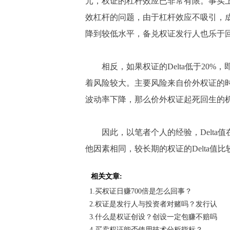
元，权证的杠杆效应已非常有限。事实上，
效杠杆的问题，由于杠杆效应不吸引，
降到较低水平，备兑权证发行人也乐于
相反，如果权证的Delta低于20%
着风险较大。主要风险来自价外权证的
波动率下降，那么价外权证起死回生的
因此，以笔者个人的经验，Delta值在
他因素相同，较长期的权证的Delta值比
相关文章:
1.买权证日赚700倍是怎么回事？
2.权证是发行人与投资者对赌吗？发行认
3.什么是权证创设？创设一定包赚不赔吗
4.买卖权证能否使用技术分析指标？