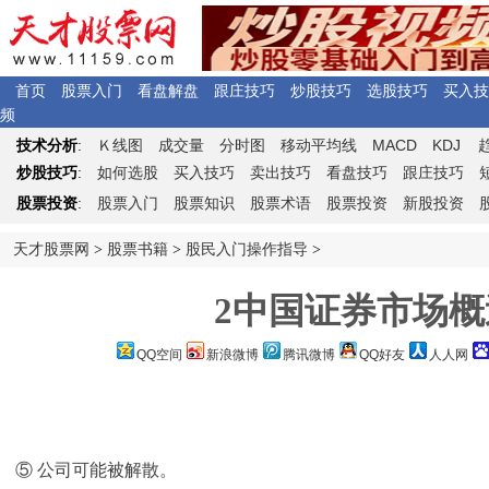
首页
股票入门
看盘解盘
跟庄技巧
炒股技巧
选股技巧
买入技
频
Ｋ
MACD
KDJ
技术分析
:
线图
成交量
分时图
移动平均线
炒股技巧
:
如何选股
买入技巧
卖出技巧
看盘技巧
跟庄技巧
股票投资
:
股票入门
股票知识
股票术语
股票投资
新股投资
天才股票网
>
股票书籍
>
股民入门操作指导
>
2中国证券市场概述
QQ空间
新浪微博
腾讯微博
QQ好友
人人网
⑤ 公司可能被解散。