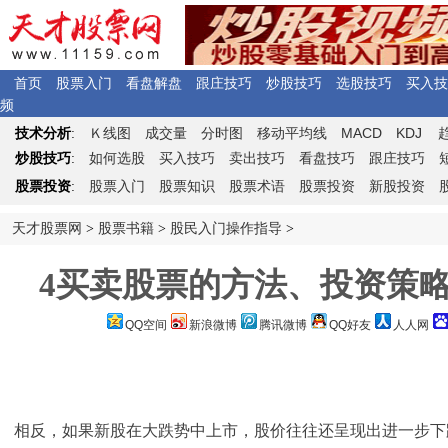
首页
股票入门
看盘解盘
跟庄技巧
炒股技巧
选股技巧
买入技
频
Ｋ
MACD
KDJ
技术分析
:
线图
成交量
分时图
移动平均线
炒股技巧
:
如何选股
买入技巧
卖出技巧
看盘技巧
跟庄技巧
股票投资
:
股票入门
股票知识
股票术语
股票投资
新股投资
天才股票网
>
股票书籍
>
股民入门操作指导
>
4买卖股票的方法、投资策略和
QQ空间
新浪微博
腾讯微博
QQ好友
人人网
相反，如果新股在大跌势中上市，股价往往还呈现出进一步下跌