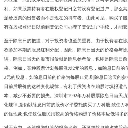
利。如果股票持有者在股权登记日之前没有登记过户，那么其
派给股票的出售者而不是现在的持有者。由此可见，购买了股
有在股权登记日以前到登记公司办理了登记过户手续，才能获
至于除息日的把握，对于投资者也至关重要。由于投资者在除
权参加本期的股息红利分配，因此，除息日当天的价格会与除
讲，除息日当天的股市报价就是除息参考价，也即是除息日前
格。例如，某种股票计划每股派发2元的股息，如除息日前的
2元的股息，如除息日前的价格为每股11元,则除息日这天的参考报
日前后股价的这种变化规律，有利于投资者在购股时填报适合
本，减少不必要的损失。深圳市1992年万科股票除息日当天
化规律,竟仍以除息日前的股价水平委托购买了万科股,致使万
的怪现象,也使这位股民用较高的价格购进了价格本应低得多
对于有中、长线投资打算的投资者说，还可趁除息前夕的股价