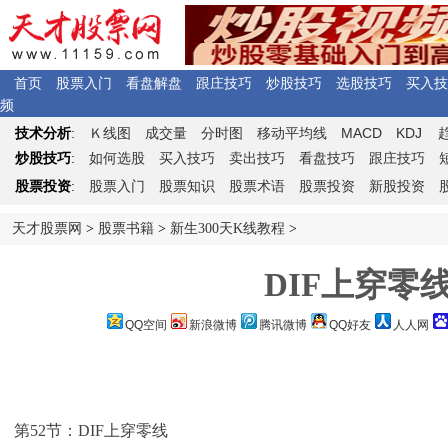
首页
股票入门
看盘解盘
跟庄技巧
炒股技巧
选股技巧
买入技
频
Ｋ
MACD
KDJ
技术分析
:
线图
成交量
分时图
移动平均线
炒股技巧
:
如何选股
买入技巧
卖出技巧
看盘技巧
跟庄技巧
股票投资
:
股票入门
股票知识
股票术语
股票投资
新股投资
天才股票网
>
股票书籍
>
新生300天K线教程
>
DIF上穿零
QQ空间
新浪微博
腾讯微博
QQ好友
人人网
第52节：DIF上穿零线