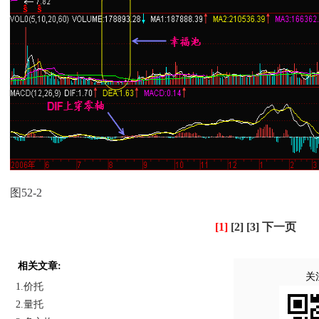
图52-2
[1]
[2]
[3]
下一页
相关文章:
关
1.价托
2.量托