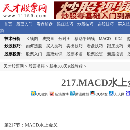
首页
股票入门
看盘解盘
跟庄技巧
炒股技巧
选股技巧
买入技
频
Ｋ
MACD
KDJ
技术分析
:
线图
成交量
分时图
移动平均线
炒股技巧
:
如何选股
买入技巧
卖出技巧
看盘技巧
跟庄技巧
股票投资
:
股票入门
股票知识
股票术语
股票投资
新股投资
天才股票网
>
股票书籍
>
新生300天K线教程
>
217.MACD水
QQ空间
新浪微博
腾讯微博
QQ好友
人人网
第217节：MACD水上金叉