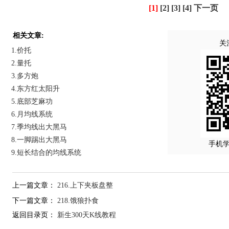
[1]
[2]
[3]
[4]
下一页
相关文章:
关
1.价托
2.量托
3.多方炮
4.东方红太阳升
5.底部芝麻功
6.月均线系统
7.季均线出大黑马
8.一脚踢出大黑马
手机
9.短长结合的均线系统
上一篇文章：
216.上下夹板盘整
下一篇文章：
218.饿狼扑食
返回目录页：
新生300天K线教程