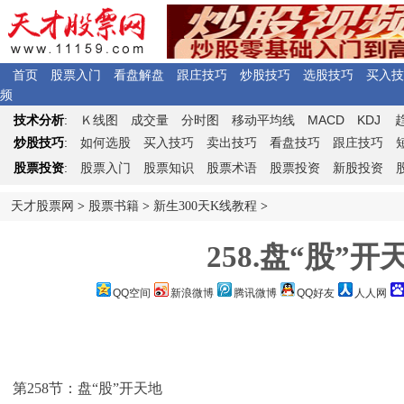
首页
股票入门
看盘解盘
跟庄技巧
炒股技巧
选股技巧
买入技
频
Ｋ
MACD
KDJ
技术分析
:
线图
成交量
分时图
移动平均线
炒股技巧
:
如何选股
买入技巧
卖出技巧
看盘技巧
跟庄技巧
股票投资
:
股票入门
股票知识
股票术语
股票投资
新股投资
天才股票网
>
股票书籍
>
新生300天K线教程
>
258.盘“股”开
QQ空间
新浪微博
腾讯微博
QQ好友
人人网
第258节：盘“股”开天地