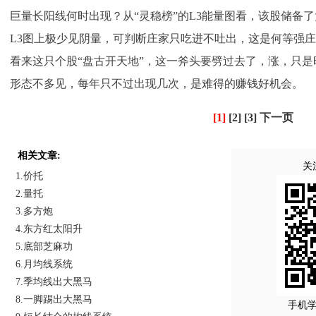
巨量长阳线何时出现？从“灵稳榜”的L3能量图看，该股储备
L3图上极少见阴量，可判断庄家只吃进不吐出，这是何等强庄
看来这只个股“盘古开天地”，这一斧头要劈过去了，涨，只是
形态不多见，每年只不过出现几次，是难得的赚钱好机会。
[1]
[2]
[3]
下一页
相关文章:
关
1.价托
2.量托
3.多方炮
4.东方红太阳升
5.底部芝麻功
6.月均线系统
7.季均线出大黑马
8.一脚踢出大黑马
手机