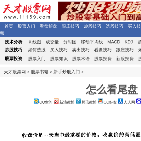
首页
股票入门
看盘解盘
跟庄技巧
炒股技巧
选股技巧
买入技
频
Ｋ
MACD
KDJ
技术分析
:
线图
成交量
分时图
移动平均线
炒股技巧
:
如何选股
买入技巧
卖出技巧
看盘技巧
跟庄技巧
股票投资
:
股票入门
股票知识
股票术语
股票投资
新股投资
天才股票网
>
股票书籍
>
新手炒股入门
>
怎么看尾盘
QQ空间
新浪微博
腾讯微博
QQ好友
人人网