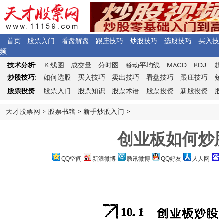
首页
股票入门
看盘解盘
跟庄技巧
炒股技巧
选股技巧
买入技
频
Ｋ
MACD
KDJ
技术分析
:
线图
成交量
分时图
移动平均线
炒股技巧
:
如何选股
买入技巧
卖出技巧
看盘技巧
跟庄技巧
股票投资
:
股票入门
股票知识
股票术语
股票投资
新股投资
天才股票网
>
股票书籍
>
新手炒股入门
>
创业板如何炒
QQ空间
新浪微博
腾讯微博
QQ好友
人人网