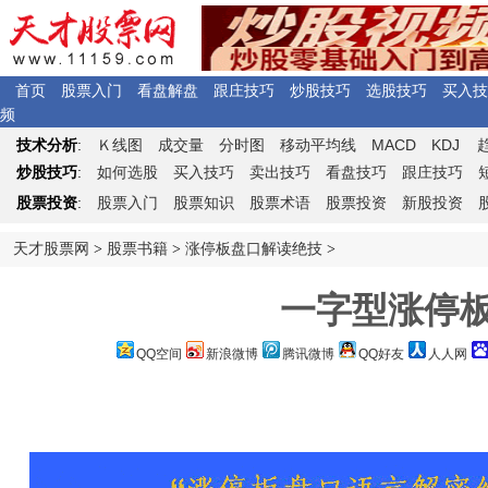
首页
股票入门
看盘解盘
跟庄技巧
炒股技巧
选股技巧
买入技
频
Ｋ
MACD
KDJ
技术分析
:
线图
成交量
分时图
移动平均线
炒股技巧
:
如何选股
买入技巧
卖出技巧
看盘技巧
跟庄技巧
股票投资
:
股票入门
股票知识
股票术语
股票投资
新股投资
天才股票网
>
股票书籍
>
涨停板盘口解读绝技
>
一字型涨停
QQ空间
新浪微博
腾讯微博
QQ好友
人人网