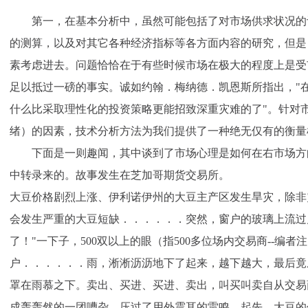
第一，在基本分析中，虽然可能包括了对市场供求状况的
的测算，以及对其它各种经济指标等各方面内容的研究，但是
素考虑进去。问题恰恰在于有些时候市场在极大的程度上是受
足以抵过一磅的事实。诚如约翰．梅纳德．凯恩斯所指出，"
什么比采取理性化的投资策略更能招致深重灾难的了"。针对市
绪）的因素，技术分析方法为我们提供了一种绝无仅有的衡量
下面是一则趣闻，其中谈到了市场心理是如何在右市场方
中转录来的。故事发生在芝加哥期货交易所。
大豆价格剧烈上涨、伊利诺伊州的大豆主产区发生旱灾，除非
会发生严重的大豆短缺．．．．．．突然，窗户的玻璃上流过几
了！"一下子，500双以上的眼（指500多位场内交易商--编
户．．．．．．雨，淅淅沥沥地下了起来，越下越大，最后竟
罩在雨慕之下。卖出、买进、买进、卖出，叫买叫卖自从交易
成轰轰然的一团嘈杂，压过了用外震耳的雷鸣。起先，大豆的