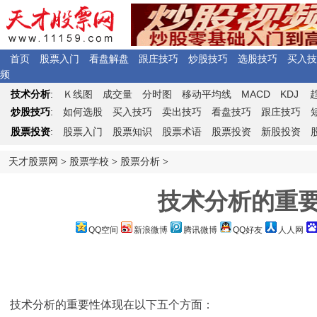
首页
股票入门
看盘解盘
跟庄技巧
炒股技巧
选股技巧
买入技
频
Ｋ
MACD
KDJ
技术分析
:
线图
成交量
分时图
移动平均线
炒股技巧
:
如何选股
买入技巧
卖出技巧
看盘技巧
跟庄技巧
股票投资
:
股票入门
股票知识
股票术语
股票投资
新股投资
天才股票网
>
股票学校
>
股票分析
>
技术分析的重
QQ空间
新浪微博
腾讯微博
QQ好友
人人网
技术分析的重要性体现在以下五个方面：