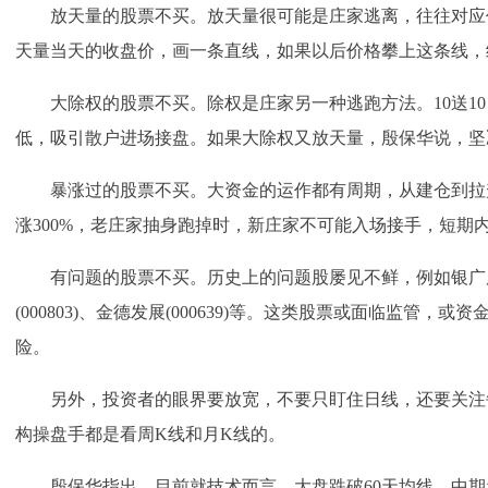
放天量的股票不买。放天量很可能是庄家逃离，往往对应
天量当天的收盘价，画一条直线，如果以后价格攀上这条线，
大除权的股票不买。除权是庄家另一种逃跑方法。10送10
低，吸引散户进场接盘。如果大除权又放天量，殷保华说，坚
暴涨过的股票不买。大资金的运作都有周期，从建仓到拉升
涨300%，老庄家抽身跑掉时，新庄家不可能入场接手，短期
有问题的股票不买。历史上的问题股屡见不鲜，例如银广厦(0
(000803)、金德发展(000639)等。这类股票或面临监管，
险。
另外，投资者的眼界要放宽，不要只盯住日线，还要关注
构操盘手都是看周K线和月K线的。
殷保华指出，目前就技术而言，大盘跌破60天均线，中期