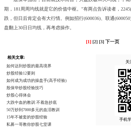
期，181周周均线就是它的价值中枢。"有两点告诉读者，22
跌，但日后肯定会有大行情。例如招行(600036)、联通(600050)
盘翻上30日日均线，再考虑操作。
[1]
[2]
[3]
下一页
相关文章:
关
如何达到炒股的最高境界
炒股经验12要则
如何成为成功的操盘手(高手经验)
殷保华炒股经验技巧
炒股心得体会
大跌中血的教训:不着急抄底
50万炒到7000多元的血泪教训
15年不被套的炒股经验
手机
私募一哥教你炒股七堂课