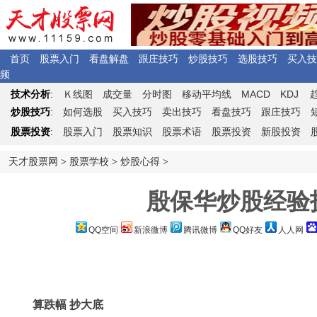
首页
股票入门
看盘解盘
跟庄技巧
炒股技巧
选股技巧
买入技
频
Ｋ
MACD
KDJ
技术分析
:
线图
成交量
分时图
移动平均线
炒股技巧
:
如何选股
买入技巧
卖出技巧
看盘技巧
跟庄技巧
股票投资
:
股票入门
股票知识
股票术语
股票投资
新股投资
天才股票网
>
股票学校
>
炒股心得
>
殷保华炒股经验
QQ空间
新浪微博
腾讯微博
QQ好友
人人网
算跌幅 抄大底