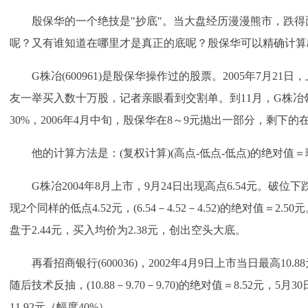
殷保华的一个绝技是"抄底"。当大盘经历漫漫熊市，跌得
呢？又有谁知道在哪里才是真正的底呢？殷保华可以精确计算
G株冶(600961)是殷保华操作过的股票。2005年7月21日
友一举买入数十万股，记者亲眼看到交割单。到11月，G株冶
30%，2006年4月中旬，殷保华在8～9元抛出一部分，剩下的在
他的计算方法是：(复权计算)(高点-低点-低点)的绝对值
G株冶2004年8月上市，9月24日出现高点6.54元。破位下跌
现2个同样的低点4.52元，(6.54－4.52－4.52)的绝对值＝2.
盘于2.44元，买入均价为2.38元，创出空头大底。
再看招商银行(600036)，2002年4月9日上市当日最高10.8
随后技术反抽，(10.88－9.70－9.70)的绝对值＝8.52元，5
11.92元（幅度40%）。